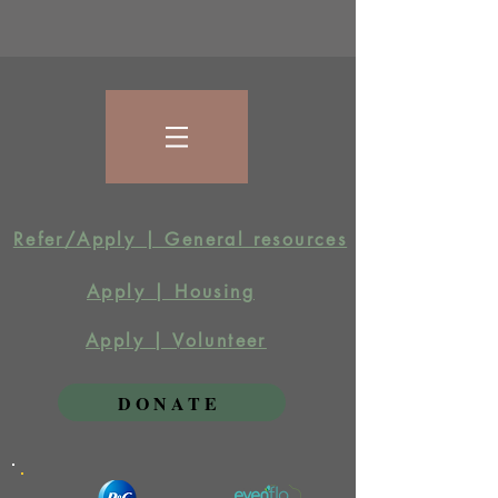
Refer/Apply | General resources
Apply | Housing
Apply | Volunteer
DONATE