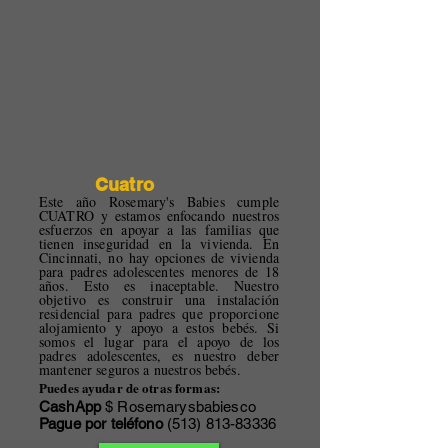
Construyendo Nuestro
Cuatro
trenzas
Este año Rosemary's Babies cumple
CUATRO y estamos enfocando nuestros
esfuerzos en apoyar a las familias que
tienen inseguridad en la vivienda. En
Cincinnati, no hay opciones de vivienda
para padres adolescentes menores de 18
años. Esto es inaceptable. Nuestro
objetivo es construir una instalación
residencial para padres que proporcione
alojamiento y apoyo a estos bebés. Si
somos el lugar para el apoyo de los
padres adolescentes, es nuestro deber
mantener seguros a nuestros bebés.
Puedes ayudar de otras formas:
CashApp
$ Rosemarysbabiesco
Pague por teléfono
(513) 813-83336