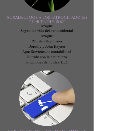
Agradecemos a los patrocinadores
de Friendly Rose
Azogue
Seguro de vida del sur occidental
Azogue
Petróleo Hightower
Dorothy y John Haynes
Apro Servicios de contabilidad
Nutrido con la naturaleza
Soluciones de fluidez, LLC