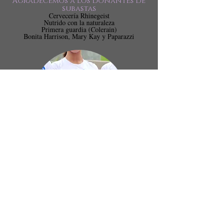
Agradecemos a los donantes de
subastas
Cervecería Rhinegeist
Nutrido con la naturaleza
Primera guardia (Colerain)
Bonita Harrison, Mary Kay y Paparazzi
Agradecemos a los
voluntarios
Dorothy Haynes, silla de gala
Laurie Stevens, copresidenta y
coordinadora
Mark Osborne
Natasha Matthews
Ángel Massey